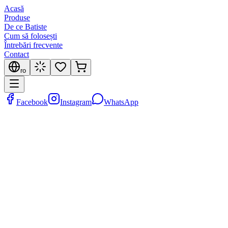
Acasă
Produse
De ce Batiste
Cum să folosești
Întrebări frecvente
Contact
ro
Facebook
Instagram
WhatsApp
Politica de Cookie-uri
Cum utilizăm cookie-urile pe site-ul web Batiste
Introducere
Acest site web utilizează cookie-uri pentru a îmbunătăți experiența
dvs. de navigare, pentru a personaliza conținutul și reclamele, pentru
a oferi funcții de rețele sociale și pentru a analiza traficul nostru.