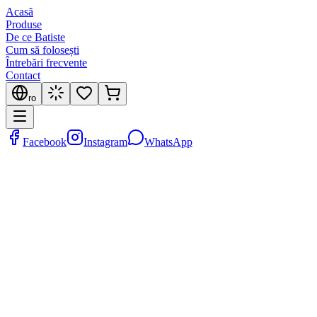
Acasă
Produse
De ce Batiste
Cum să folosești
Întrebări frecvente
Contact
ro
Facebook
Instagram
WhatsApp
BATISTE Sensitive
Șampon uscat fără parfum
Mărime
:
200ml Blue
110
MDL
✓ Disponibil
⭐
Bestseller