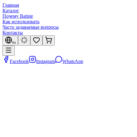
Главная
Каталог
Почему Batiste
Как использовать
Часто задаваемые вопросы
Контакты
ru
Facebook
Instagram
WhatsApp
BATISTE Original
Классический сухой шампунь, с которого все началось
Размер
:
50ml
200ml
350ml
50
MDL
110
MDL
130
MDL
50
MDL